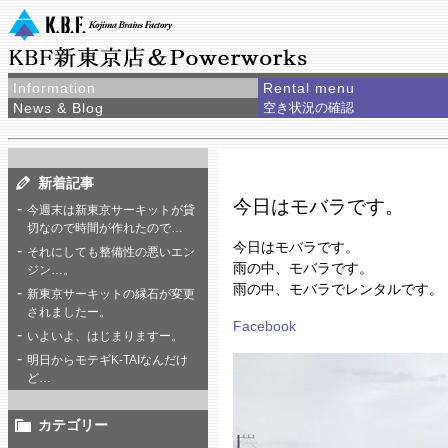
Information
Rental menu
News & Blog
空き状況の確認
新着記事
今日はモバラです。
今週末は新東京サーキットが貸
切なので時間が作れたので…
今日はモバラです。
それにしても整備性の悪いエン
雨の中、モバラです。
ジン…。
雨の中、モバラでレンタルです。
新東京サーキットの縁石が変更
されましたー。
Facebook
いよいよ、はじまりますー。
明日からモテギK-TAIなんだけ
ど…
カテゴリー