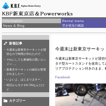
Information
Rental menu
News & Blog
空き状況の確認
新着記事
今週末は新東京サーキッ
今週末は新東京サーキットが貸
切なので時間が作れたので…
今週末は新東京サーキットが貸切
それにしても整備性の悪いエン
タテ型カートスタンドを改良して
ジン…。
リアプロテクション付きのまま、
新東京サーキットの縁石が変更
されましたー。
Facebook
いよいよ、はじまりますー。
明日からモテギK-TAIなんだけ
ど…
カテゴリー