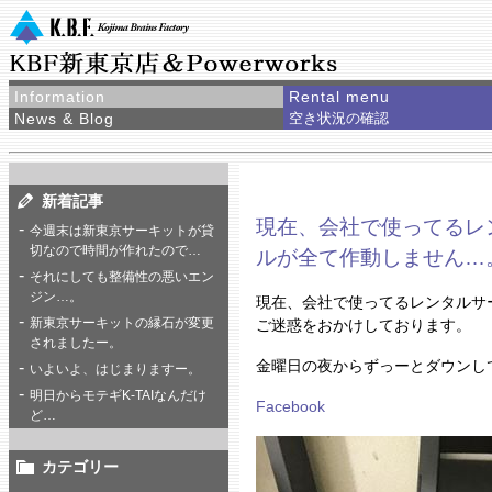
Information
Rental menu
News & Blog
空き状況の確認
新着記事
現在、会社で使ってるレ
今週末は新東京サーキットが貸
切なので時間が作れたので…
ルが全て作動しません…
それにしても整備性の悪いエン
ジン…。
現在、会社で使ってるレンタルサ
新東京サーキットの縁石が変更
ご迷惑をおかけしております。
されましたー。
金曜日の夜からずっーとダウンし
いよいよ、はじまりますー。
明日からモテギK-TAIなんだけ
Facebook
ど…
カテゴリー