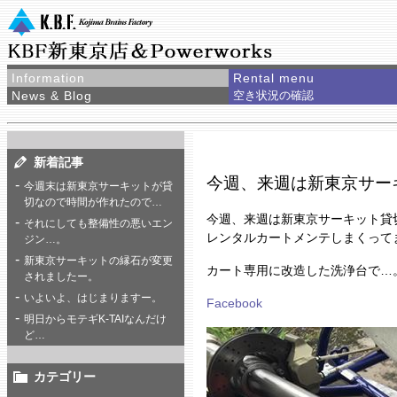
Information
Rental menu
News & Blog
空き状況の確認
新着記事
今週、来週は新東京サー
今週末は新東京サーキットが貸
切なので時間が作れたので…
今週、来週は新東京サーキット貸
それにしても整備性の悪いエン
レンタルカートメンテしまくって
ジン…。
新東京サーキットの縁石が変更
カート専用に改造した洗浄台で…
されましたー。
いよいよ、はじまりますー。
Facebook
明日からモテギK-TAIなんだけ
ど…
カテゴリー