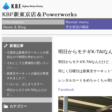
Information
Rental menu
News & Blog
空き状況の確認
新着記事
明日からモテギK-TAIな
今週末は新東京サーキットが貸
切なので時間が作れたので…
明日からモテギK-TAIなんだけど
それにしても整備性の悪いエン
ジン…。
同じく日曜日は新東京サーキット
新東京サーキットの縁石が変更
されましたー。
レンタルカートをめちゃくちゃ用
いよいよ、はじまりますー。
Facebook
明日からモテギK-TAIなんだけ
ど…
カテゴリー