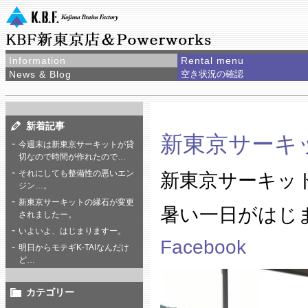
Information
Rental menu
News & Blog
空き状況の確認
新着記事
新東京サーキ
今週末は新東京サーキットが貸
切なので時間が作れたので…
それにしても整備性の悪いエン
新東京サーキット
ジン…。
新東京サーキットの縁石が変更
暑い一日がはじ
されましたー。
いよいよ、はじまりますー。
Facebook
明日からモテギK-TAIなんだけ
ど…
カテゴリー