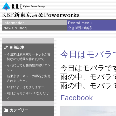
Information
Rental menu
News & Blog
空き状況の確認
新着記事
今日はモバラ
今週末は新東京サーキットが貸
切なので時間が作れたので…
それにしても整備性の悪いエン
今日はモバラで
ジン…。
雨の中、モバラ
新東京サーキットの縁石が変更
されましたー。
雨の中、モバラ
いよいよ、はじまりますー。
明日からモテギK-TAIなんだけ
Facebook
ど…
カテゴリー